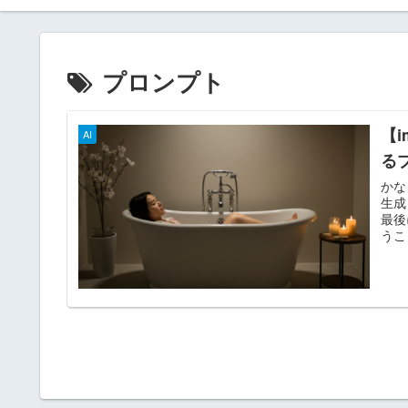
プロンプト
【
AI
る
かな
生成
最後
うこ