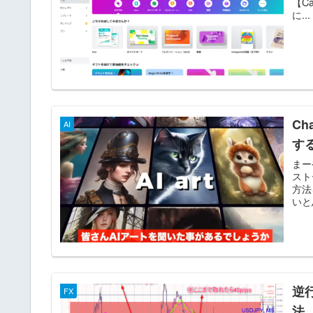
【C
に...
C
AI
す
まー
スト
方法
いと思
逆
FX
法