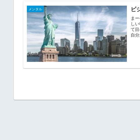
ビ
メンタル
まー
しい
て目
自分