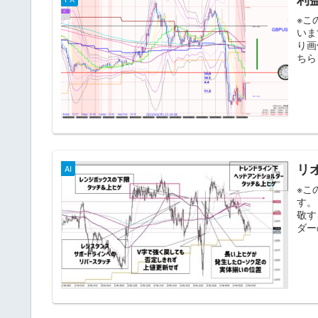
※こ
いま
り画
ちら↓
リ
AI
※こ
す。
敬す
ダー