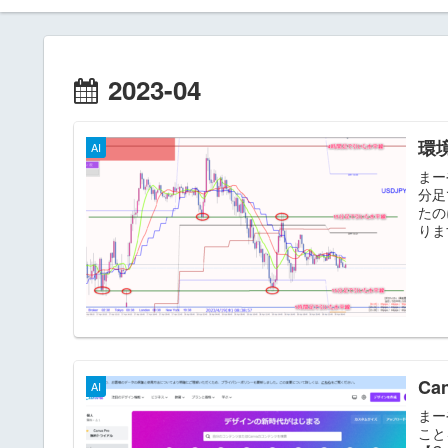
2023-04
環
AI
まー
分足
たの
りま
C
AI
まー
こと