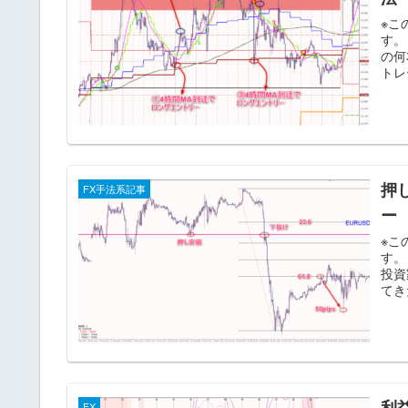
※こ
す。
の何
トレ
押
FX手法系記事
ー
※こ
す。
投資
てき
利
FX