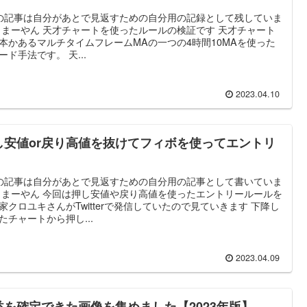
の記事は自分があとで見返すための自分用の記録として残していま
 まーやん 天才チャートを使ったルールの検証です 天才チャート
本かあるマルチタイムフレームMAの一つの4時間10MAを使った
ード手法です。 天...
2023.04.10
し安値or戻り高値を抜けてフィボを使ってエントリ
の記事は自分があとで見返すための自分用の記事として書いていま
 まーやん 今回は押し安値や戻り高値を使ったエントリールールを
家クロユキさんがTwitterで発信していたので見ていきます 下降し
たチャートから押し...
2023.04.09
益を確定できた画像を集めました【2023年版】