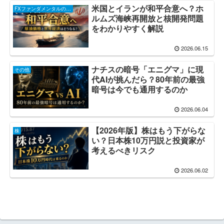
米国とイランが和平合意へ？ホ
FXファンダメンタルのお話し
ルムズ海峡再開放と核開発問題
をわかりやすく解説
2026.06.15
ナチスの暗号「エニグマ」に現
その他
代AIが挑んだら？80年前の最強
暗号は今でも通用するのか
2026.06.04
【2026年版】株はもう下がらな
株
い？日本株10万円説と投資家が
考えるべきリスク
2026.06.02