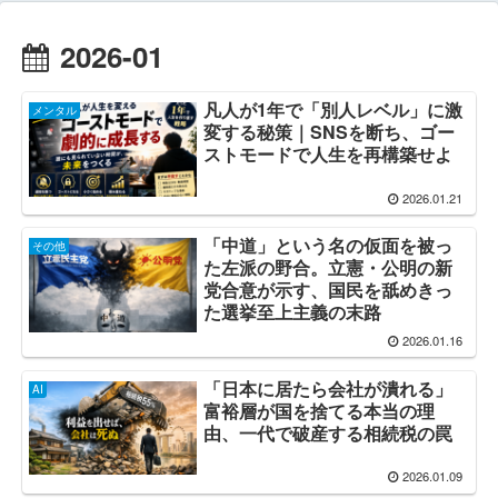
2026-01
凡人が1年で「別人レベル」に激
メンタル
変する秘策｜SNSを断ち、ゴー
ストモードで人生を再構築せよ
2026.01.21
「中道」という名の仮面を被っ
その他
た左派の野合。立憲・公明の新
党合意が示す、国民を舐めきっ
た選挙至上主義の末路
2026.01.16
「日本に居たら会社が潰れる」
AI
富裕層が国を捨てる本当の理
由、一代で破産する相続税の罠
2026.01.09