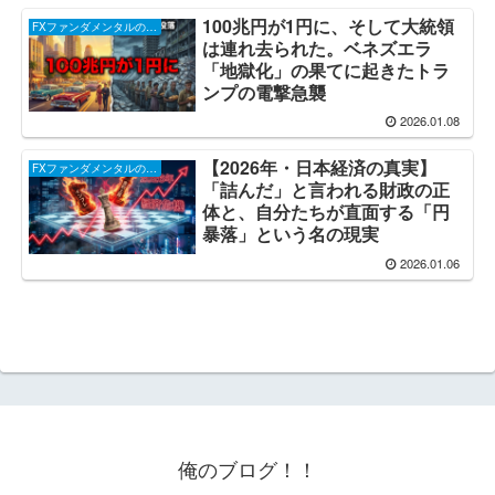
100兆円が1円に、そして大統領
FXファンダメンタルのお話し
は連れ去られた。ベネズエラ
「地獄化」の果てに起きたトラ
ンプの電撃急襲
2026.01.08
【2026年・日本経済の真実】
FXファンダメンタルのお話し
「詰んだ」と言われる財政の正
体と、自分たちが直面する「円
暴落」という名の現実
2026.01.06
俺のブログ！！