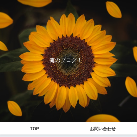
俺のブログ！！
TOP
お問い合わせ