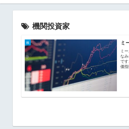
機関投資家
ミ
株
ミー
なみ
です
価指