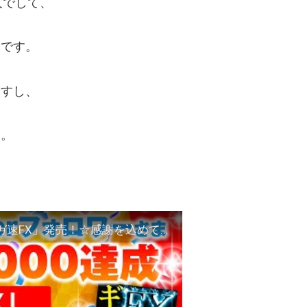
人でして、
人です。
ますし、
す。
[ FX ]Twitterフォロワーさま30,000達成＆「ギガ速FX」発売！☆感謝を込めて♡負けループから抜け出せた時」3/28GBPAUDトレード