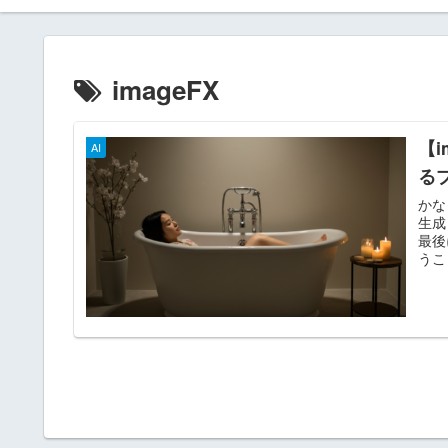
imageFX
【
AI
る
かな
生成
最後
うこ