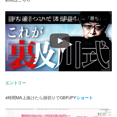
［FX］必見！これが『裏・及川式』→「勝ち」を確定させ、ついでに“爆益”を目論む超贅沢トレード 2023年12月18日※欧州時間トレード
エントリー
4時間MA上抜けたら損切りでGBPJPY
ショート