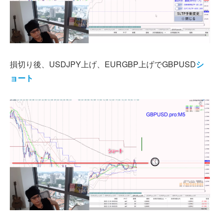
損切り後、USDJPY上げ、EURGBP上げでGBPUSD
シ
ョート