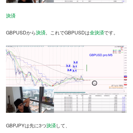
決済
GBPUSDから
決済
。これでGBPUSDは
全決済
です。
GBPJPYは先に3つ
決済
して、