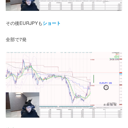
その後EURJPYも
ショート
全部で7発