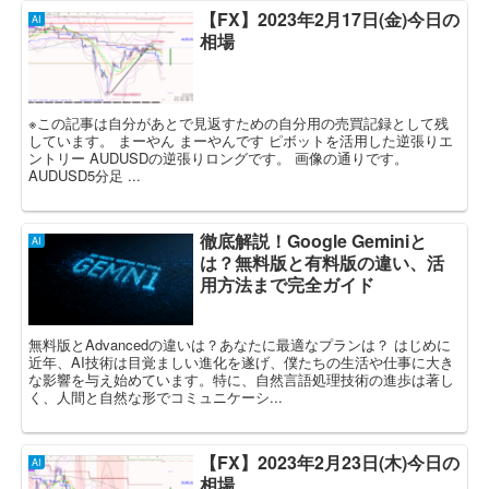
【FX】2023年2月17日(金)今日の
AI
相場
※この記事は自分があとで見返すための自分用の売買記録として残
しています。 まーやん まーやんです ピボットを活用した逆張りエ
ントリー AUDUSDの逆張りロングです。 画像の通りです。
AUDUSD5分足 ...
徹底解説！Google Geminiと
AI
は？無料版と有料版の違い、活
用方法まで完全ガイド
無料版とAdvancedの違いは？あなたに最適なプランは？ はじめに
近年、AI技術は目覚ましい進化を遂げ、僕たちの生活や仕事に大き
な影響を与え始めています。特に、自然言語処理技術の進歩は著し
く、人間と自然な形でコミュニケーシ...
【FX】2023年2月23日(木)今日の
AI
相場