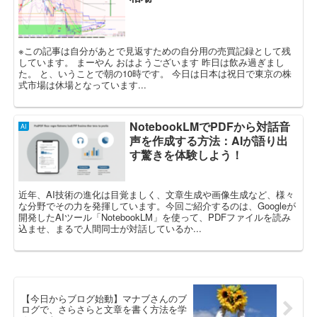
※この記事は自分があとで見返すための自分用の売買記録として残
しています。 まーやん おはようございます 昨日は飲み過ぎまし
た。 と、いうことで朝の10時です。 今日は日本は祝日で東京の株
式市場は休場となっています...
NotebookLMでPDFから対話音
AI
声を作成する方法：AIが語り出
す驚きを体験しよう！
近年、AI技術の進化は目覚ましく、文章生成や画像生成など、様々
な分野でその力を発揮しています。今回ご紹介するのは、Googleが
開発したAIツール「NotebookLM」を使って、PDFファイルを読み
込ませ、まるで人間同士が対話しているか...
【今日からブログ始動】マナブさんのブ
ログで、さらさらと文章を書く方法を学