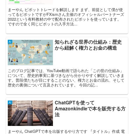
まーやん ピボットトレードを解説します まず、前提として僕が使
ってるピボットですがFXismさん主催のオフィシャルパートナーズ
2022という有料教材の中で配布されたピボットを使っています。
ですので全く同じピボットの入手方法...
知られざる世界の仕組み：歴史
AI
から紐解く権力とお金の構造
このブログ記事では、YouTube動画で語られた「この世の仕組み」
について、歴史的事実に基づきながら分かりやすく解説していきま
す。普段僕たちが目にすることのない、権力とお金の流れ、そして
歴史の裏側について言及されています。 今回の記...
ChatGPTを使って
AI
Amazonkindleで本を販売する方
法
まーやん ChatGPTで本を出版するやり方です 『タイトル』作成 電