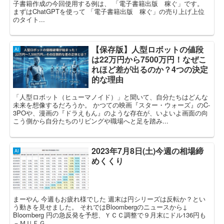
子書籍作成の今回使用する例は、 「電子書籍出版 稼ぐ」です。
まずはChatGPTを使って 「電子書籍出版 稼ぐ」の売り上げ上位
のタイト...
【保存版】人型ロボットの値段
AI
は22万円から7500万円！なぜこ
れほど差が出るのか？4つの決定
的な理由
「人型ロボット（ヒューマノイド）」と聞いて、自分たちはどんな
未来を想像するだろうか。 かつての映画『スター・ウォーズ』のC-
3POや、漫画の『ドラえもん』のような存在が、いよいよ画面の向
こう側から自分たちのリビングや職場へと足を踏み...
2023年7月8日(土)今週の相場締
AI
めくくり
まーやん 今週もお疲れ様でした 週末は円シリーズは反転か？とい
う動きを見せました。 それではBloombergのニュースから↓
Bloomberg 円の急反発を予想、ＹＣＣ調整で９月末にドル136円も
－ＭＵＦＧ ...