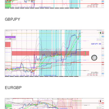
GBPJPY
EURGBP