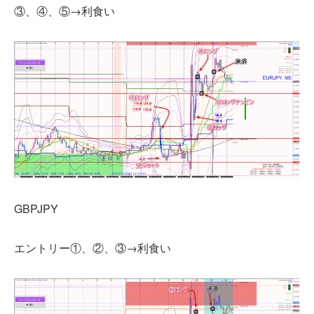
③、④、⑤→利食い
GBPJPY
エントリー①、②、③→利食い