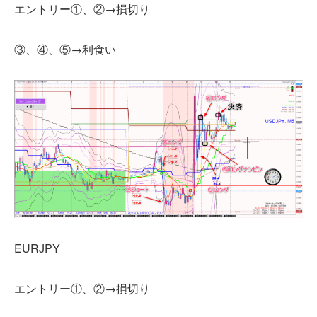
エントリー①、②→損切り
③、④、⑤→利食い
EURJPY
エントリー①、②→損切り