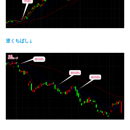
逆くちばし↓