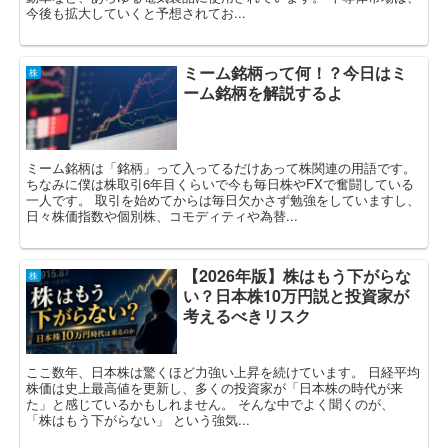
今後も拡大していくと予想されてお...
ミーム銘柄って何！？今日はミ
株
ーム銘柄を解説するよ
ミーム銘柄は「銘柄」って入ってるだけあって株関連の用語です。
ちなみに僕は株取引6年目くらいで今も毎日株やFXで奮闘している
一人です。 取引を始めてからは毎日欠かさず勉強をしていますし、
日々株価指数や個別株、コモディティや為替...
【2026年版】株はもう下がらな
株
い？日本株10万円説と投資家が
考えるべきリスク
ここ数年、日本株は驚くほど力強い上昇を続けています。 日経平均
株価は史上最高値を更新し、多くの投資家が「日本株の時代が来
た」と感じているかもしれません。 そんな中でよく聞くのが、
「株はもう下がらない」 という強気...