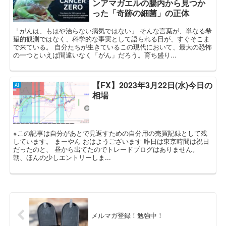
ンアマガエルの腸内から見つか
った「奇跡の細菌」の正体
「がんは、もはや治らない病気ではない」 そんな言葉が、単なる希
望的観測ではなく、科学的な事実として語られる日が、すぐそこま
で来ている。 自分たちが生きているこの現代において、最大の恐怖
の一つといえば間違いなく「がん」だろう。育ち盛り...
【FX】2023年3月22日(水)今日の
AI
相場
※この記事は自分があとで見返すための自分用の売買記録として残
しています。 まーやん おはようございます 昨日は東京時間は祝日
だったのと、 昼から出てたのでトレードブログはありません。
朝、ほんの少しエントリーしま...
メルマガ登録！勉強中！