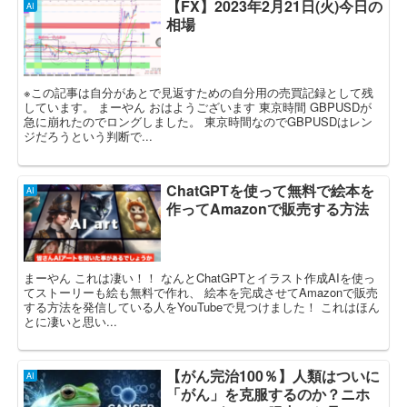
【FX】2023年2月21日(火)今日の
AI
相場
※この記事は自分があとで見返すための自分用の売買記録として残
しています。 まーやん おはようございます 東京時間 GBPUSDが
急に崩れたのでロングしました。 東京時間なのでGBPUSDはレン
ジだろうという判断で...
ChatGPTを使って無料で絵本を
AI
作ってAmazonで販売する方法
まーやん これは凄い！！ なんとChatGPTとイラスト作成AIを使っ
てストーリーも絵も無料で作れ、 絵本を完成させてAmazonで販売
する方法を発信している人をYouTubeで見つけました！ これはほん
とに凄いと思い...
【がん完治100％】人類はついに
AI
「がん」を克服するのか？ニホ