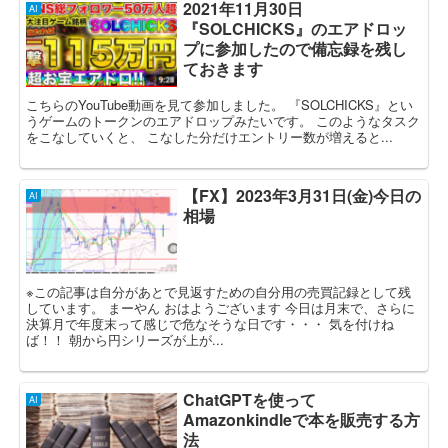
2021年11月30日
AI
『SOLCHICKS』のエアドロッ
プに参加したので備忘録を残し
ておきます
こちらのYouTube動画を見て参加しました。 『SOLCHICKS』とい
うゲームのトークンのエアドロップみたいです。 このようなタスク
をこなしていくと、 こなした分だけエントリー数が増えると...
【FX】2023年3月31日(金)今日の
AI
相場
※この記事は自分があとで見返すための自分用の売買記録として残
しています。 まーやん おはようございます 今日は月末で、さらに
決算月で年度末って感じで危なそうな日です・・・ 気を付けね
ば！！ 朝から円シリーズが上が...
ChatGPTを使って
AI
Amazonkindleで本を販売する方
法