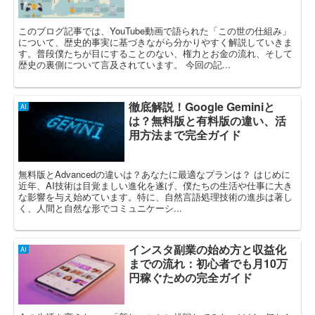
このブログ記事では、YouTube動画で語られた「この世の仕組み」
について、歴史的事実に基づきながら分かりやすく解説していきま
す。普段僕たちが目にすることのない、権力とお金の流れ、そして
歴史の裏側について言及されています。 今回の記...
徹底解説！Google Geminiと
AI
は？無料版と有料版の違い、活
用方法まで完全ガイド
無料版とAdvancedの違いは？あなたに最適なプランは？ はじめに
近年、AI技術は目覚ましい進化を遂げ、僕たちの生活や仕事に大き
な影響を与え始めています。特に、自然言語処理技術の進歩は著し
く、人間と自然な形でコミュニケーシ...
インスタ副業の始め方と収益化
AI
までの流れ：初心者でも月10万
円稼ぐための完全ガイド