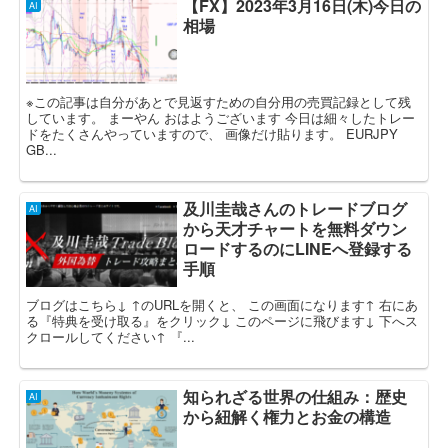
【FX】2023年3月16日(木)今日の
AI
相場
※この記事は自分があとで見返すための自分用の売買記録として残
しています。 まーやん おはようございます 今日は細々したトレー
ドをたくさんやっていますので、 画像だけ貼ります。 EURJPY
GB...
及川圭哉さんのトレードブログ
AI
から天才チャートを無料ダウン
ロードするのにLINEへ登録する
手順
ブログはこちら↓ ↑のURLを開くと、 この画面になります↑ 右にあ
る『特典を受け取る』をクリック↓ このページに飛びます↓ 下へス
クロールしてください↑ 『...
知られざる世界の仕組み：歴史
AI
から紐解く権力とお金の構造