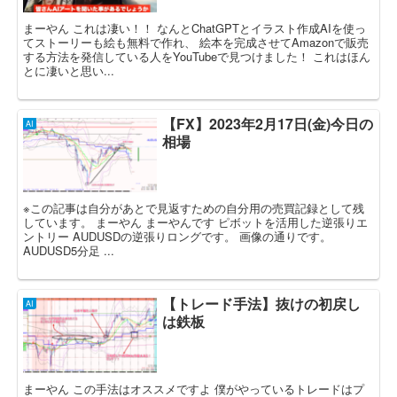
まーやん これは凄い！！ なんとChatGPTとイラスト作成AIを使っ
てストーリーも絵も無料で作れ、 絵本を完成させてAmazonで販売
する方法を発信している人をYouTubeで見つけました！ これはほん
とに凄いと思い...
【FX】2023年2月17日(金)今日の
AI
相場
※この記事は自分があとで見返すための自分用の売買記録として残
しています。 まーやん まーやんです ピボットを活用した逆張りエ
ントリー AUDUSDの逆張りロングです。 画像の通りです。
AUDUSD5分足 ...
【トレード手法】抜けの初戻し
AI
は鉄板
まーやん この手法はオススメですよ 僕がやっているトレードはプ