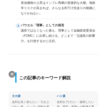
原油価格の上昇はインフレ再燃の直接的な火種。地政
学リスクが高まれば、さらなる利下げ先送りの根拠に
なりかねない。
パウエル「理事」としての発言
3
議長ではなくなった後も、理事として金融政策委員会
（FOMC）に出席し続ける。どこまで「元議長の影響
力」を行使するかに注目。
用
この記事のキーワード解説
タカ派
ハト派
金利を高く保ちたい・引き上
金利を下げたい・緩和したい
げたい派。インフレ抑制を最
派。景気・雇用への配慮を重