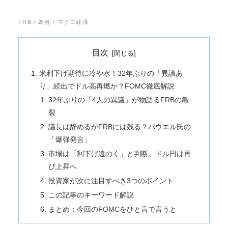
FRB / 為替 / マクロ経済
目次
米利下げ期待に冷や水！32年ぶりの「異議あ
り」続出でドル高再燃か？FOMC徹底解説
32年ぶりの「4人の異議」が物語るFRBの亀
裂
議長は辞めるがFRBには残る？パウエル氏の
「爆弾発言」
市場は「利下げ遠のく」と判断。ドル円は再
び上昇へ
投資家が次に注目すべき3つのポイント
この記事のキーワード解説
まとめ：今回のFOMCをひと言で言うと