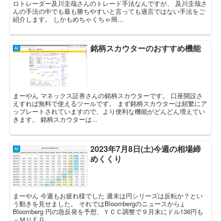
ロトレーダー及川圭哉さんのトレード手法なんですが、 及川圭哉さ
んの手法の中でも最も勝ちやすいと言っても過言ではない手法をご
紹介します。 しかもめちゃくちゃ簡...
銘柄スカウターのおすすめ機能
AI
まーやん マネックス証券さんの銘柄スカウターです。 口座開設さ
えすれば無料で使えるツールです。 まず銘柄スカウターは頻繁にア
ップレートされていますので、より便利な機能がどんどん増えてい
きます。 銘柄スカウターは...
2023年7月8日(土)今週の相場締
AI
めくくり
まーやん 今週もお疲れ様でした 週末は円シリーズは反転か？とい
う動きを見せました。 それではBloombergのニュースから↓
Bloomberg 円の急反発を予想、ＹＣＣ調整で９月末にドル136円も
－ＭＵＦＧ ...