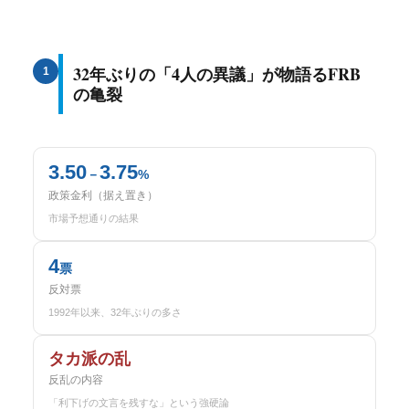
32年ぶりの「4人の異議」が物語るFRB
1
の亀裂
3.50
3.75
－
%
政策金利（据え置き）
市場予想通りの結果
4
票
反対票
1992年以来、32年ぶりの多さ
タカ派の乱
反乱の内容
「利下げの文言を残すな」という強硬論