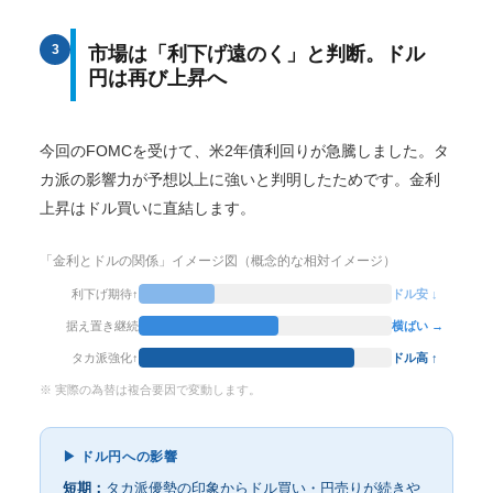
市場は「利下げ遠のく」と判断。ドル
3
円は再び上昇へ
今回のFOMCを受けて、米2年債利回りが急騰しました。タ
カ派の影響力が予想以上に強いと判明したためです。金利
上昇はドル買いに直結します。
「金利とドルの関係」イメージ図（概念的な相対イメージ）
利下げ期待↑
ドル安 ↓
据え置き継続
横ばい →
タカ派強化↑
ドル高 ↑
※ 実際の為替は複合要因で変動します。
▶ ドル円への影響
短期：
タカ派優勢の印象からドル買い・円売りが続きや