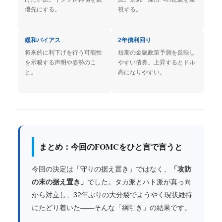
優先にする。
視する。
緩和バイアス
2年債利回り
将来的に利下げを行う可能性
短期の金融政策予測を反映し
を示唆する声明や姿勢のこ
やすい債券。上昇するとドル
と。
高になりやすい。
まとめ：今回のFOMCをひと言で言うと
今回の決定は「守りの据え置き」ではなく、
「攻防
の末の据え置き」
でした。タカ派とハト派が真っ向
から対立し、32年ぶりの大分裂でようやく現状維持
にたどり着いた——そんな「綱引き」の結果です。