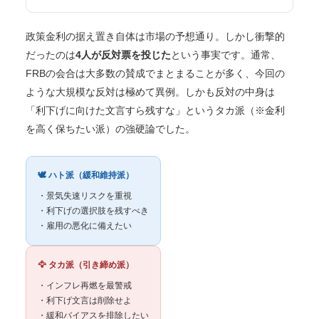
政策金利の据え置き自体は市場の予想通り。しかし衝撃的
だったのは
4人が反対票を投じた
という事実です。通常、
FRBの会合は大多数の賛成でまとまることが多く、今回の
ような大規模な反対は極めて異例。しかも反対の中身は
「利下げに向けた文言すら残すな」というタカ派（※金利
を高く保ちたい派）の強硬論でした。
🕊 ハト派（緩和維持派）
・景気失速リスクを重視
・利下げの選択肢を残すべき
・雇用の悪化に備えたい
🦅 タカ派（引き締め派）
・インフレ再燃を最警戒
・利下げ文言は削除せよ
・緩和バイアスを排除したい