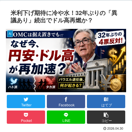
米利下げ期待に冷や水！32年ぶりの「異
議あり」続出でドル高再燃か？
AI
Twitter
Facebook
はてブ
Pocket
LINE
コピー
2026.04.30