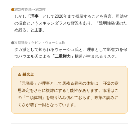
2026年以降〜2028年
しかし「
理事
」として2028年まで残留することを宣言。司法省
の捜査というスキャンダラスな背景もあり、「透明性確保のた
め残る」と主張。
次期議長：ケビン・ウォーシュ氏
タカ派として知られるウォーシュ氏と、理事として影響力を保
つパウエル氏による
「二重権力」
構造が生まれるリスク。
⚠ 懸念点
「元議長」が理事として居残る異例の体制は、FRBの意
思決定をさらに複雑にする可能性があります。市場はこ
の「二頭体制」を織り込み切れておらず、政策の読みに
くさが増す一因となっています。