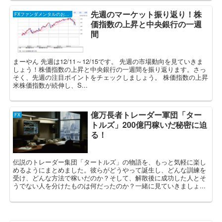
先週のマーケット振り返り！株
FXファンダメンタルのお話し
価指数の上昇と中央銀行の一週
間
まーやん 先週は12/11～12/15です。 先週の市場動向を見ていきま
しょう！株価指数の上昇と中央銀行の一週間を振り返ります。さっ
そく、先週の注目ポイントをチェックしましょう。 株価指数の上昇
米株価指数が続伸し、S...
億万長者トレーダー軍団「ター
FX
トルズ」200億円稼いだ秘密に迫
る！
伝説のトレーダー集団「タートルズ」の物語を、もっと気軽に楽し
めるようにまとめました。彼らがどうやって誕生し、どんな訓練を
受け、どんな方法で稼いだのか？そして、解散後に成功した人とそ
うでない人を分けたものは何だったのか？一緒に見ていきましょ...