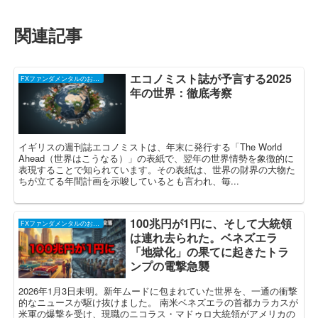
関連記事
エコノミスト誌が予言する2025
FXファンダメンタルのお話し
年の世界：徹底考察
イギリスの週刊誌エコノミストは、年末に発行する「The World
Ahead（世界はこうなる）」の表紙で、翌年の世界情勢を象徴的に
表現することで知られています。その表紙は、世界の財界の大物た
ちが立てる年間計画を示唆しているとも言われ、毎...
100兆円が1円に、そして大統領
FXファンダメンタルのお話し
は連れ去られた。ベネズエラ
「地獄化」の果てに起きたトラ
ンプの電撃急襲
2026年1月3日未明。新年ムードに包まれていた世界を、一通の衝撃
的なニュースが駆け抜けました。 南米ベネズエラの首都カラカスが
米軍の爆撃を受け、現職のニコラス・マドゥロ大統領がアメリカの