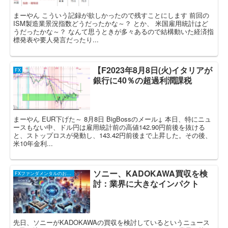
まーやん こういう記録が欲しかったので残すことにします 前回の
ISM製造業景況指数どうだったかな～？ とか、 米国雇用統計はど
うだったかな～？ なんて思うときが多々あるので結構動いた経済指
標発表や要人発言だったり...
【F2023年8月8日(火)イタリアが
FX
銀行に40％の超過利潤課税
まーやん EUR下げた～ 8月8日 BigBossのメール↓ 本日、特にニュ
ースもない中、ドル円は雇用統計前の高値142.90円前後を抜ける
と、ストップロスが発動し、143.42円前後まで上昇した。その後、
米10年金利...
ソニー、KADOKAWA買収を検
FXファンダメンタルのお話し
討：業界に大きなインパクト
先日、ソニーがKADOKAWAの買収を検討しているというニュース