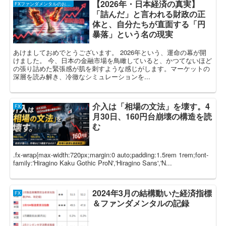
【2026年・日本経済の真実】
FXファンダメンタルのお話し
「詰んだ」と言われる財政の正
体と、自分たちが直面する「円
暴落」という名の現実
あけましておめでとうございます。 2026年という、運命の幕が開
けました。 今、日本の金融市場を鳥瞰していると、かつてないほど
の張り詰めた緊張感が肌を刺すような感じがします。マーケットの
深層を読み解き、冷徹なシミュレーションを...
介入は「相場の文法」を壊す。4
FX
月30日、160円台崩壊の構造を読
む
.fx-wrap{max-width:720px;margin:0 auto;padding:1.5rem 1rem;font-
family:'Hiragino Kaku Gothic ProN','Hiragino Sans','N...
2024年3月の結構動いた経済指標
FX
＆ファンダメンタルの記録