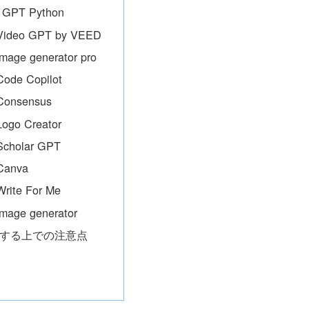
GPT Python
ideo GPT by VEED
age generator pro
de Copilot
onsensus
go Creator
cholar GPT
anva
ite For Me
age generator
用する上での注意点